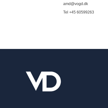
amd@vogd.dk
Tel +45 60599263